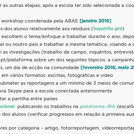
 as outras etapas; a
pós a escola ter sido selecionada a co
)em workshop coordenada pela ABAE
[janeiro 2016]
 dos alunos relativamente aos resíduos (
inquérito pré
)
s escolhem o tema/enfoque a trabalhar durante o ano;
depo
al ou noutro país a trabalhar a mesma temática, visando a
m as investigações (trabalho de campo, inquéritos, entrevis
pt/plataforma sobre um dos seguintes tópicos: a campanha
las, um dia de acção na comunidade
[fevereiro 2016; maio 2
em vários formatos: escritas, fotográficas e vídeo
 submeter as reportagens a um mínimo de 3 meios de comu
e via Skype para a escola conectada anteriormente
tar a partilha entre países
cional
publicando os trabalhos na
plataforma JRA
(escalõe
os alunos (verificar progressos em relação à primeira aud
res por categoria – artigo, fotorreportagem, vídeorreporta