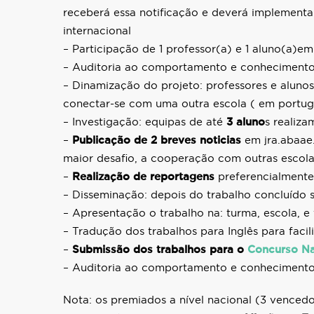
receberá essa notificação e deverá implementar
internacional
– Participação de 1 professor(a) e 1 aluno(a
– Auditoria ao comportamento e conhecimentos
– Dinamização do projeto: professores e aluno
conectar-se com uma outra escola ( em portug
– Investigação: equipas de até
3 aluno
s realiza
–
Publicação de 2 breves noticias
em jra.abaae.
maior desafio, a cooperação com outras esco
–
Realização de reportagens
preferencialmente 
– Disseminação: depois do trabalho concluído
– Apresentação o trabalho na: turma, escola, 
– Tradução dos trabalhos para Inglês para facili
–
S
ubmissão dos trabalhos para o
Concurso Na
– Auditoria ao comportamento e conhecimento d
Nota: os premiados a nível nacional (3 vencedo