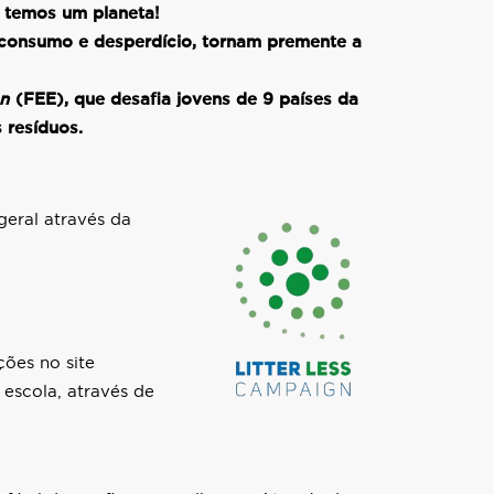
ó temos um planeta!
o consumo e desperdício, tornam premente a
on
(FEE), que desafia jovens de 9 países da
 resíduos.
geral através da
ções no site
 escola, através de