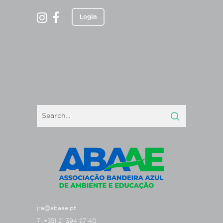
Login
jra@abaae.pt
T. +351 21 394 27 40