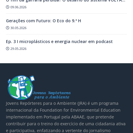
09.06.2026
Gerações com Futuro: O Eco do 9.º H
30.05.2026
Ep. 3 I microplásticos e energia nuclear em podcast
29.05.2026
Jovens Repórteres para o Ambiente (JRA) é um
programa
internacional da Foundation for Environmental Education
implementado em Portugal pela
ABAAE
, que pretende
contribuir para o treino do exercício de uma cidadania ativa
e participativa, enfatizando a vertente do jornalismo