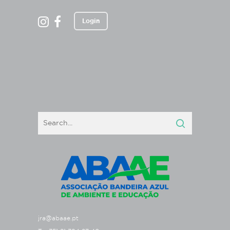
Login
jra@abaae.pt