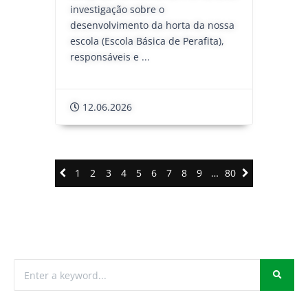
investigação sobre o
desenvolvimento da horta da nossa
escola (Escola Básica de Perafita),
responsáveis e ...
12.06.2026
1
2
3
4
5
6
7
8
9
…
80