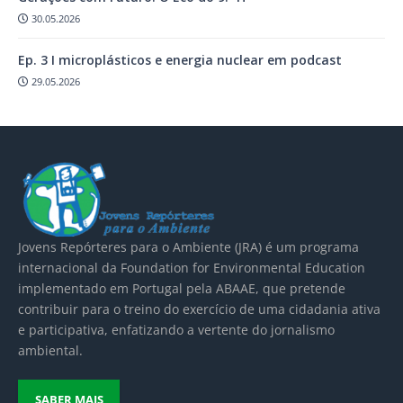
30.05.2026
Ep. 3 I microplásticos e energia nuclear em podcast
29.05.2026
Jovens Repórteres para o Ambiente (JRA) é um
programa
internacional da Foundation for Environmental Education
implementado em Portugal pela
ABAAE
, que pretende
contribuir para o treino do exercício de uma cidadania ativa
e participativa, enfatizando a vertente do jornalismo
ambiental.
SABER MAIS